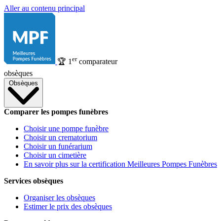
Aller au contenu principal
er
🏆
1
comparateur
obsèques
Obsèques
Comparer les pompes funèbres
Choisir une pompe funèbre
Choisir un crematorium
Choisir un funérarium
Choisir un cimetière
En savoir plus sur la certification Meilleures Pompes Funèbres
Services obsèques
Organiser les obsèques
Estimer le prix des obsèques