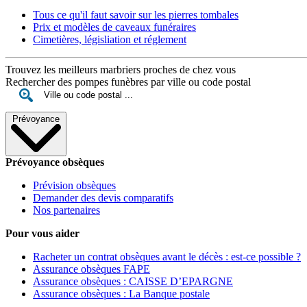
Tous ce qu'il faut savoir sur les pierres tombales
Prix et modèles de caveaux funéraires
Cimetières, législiation et réglement
Trouvez les meilleurs marbriers proches de chez vous
Rechercher des pompes funèbres par ville ou code postal
Prévoyance
Prévoyance obsèques
Prévision obsèques
Demander des devis comparatifs
Nos partenaires
Pour vous aider
Racheter un contrat obsèques avant le décès : est-ce possible ?
Assurance obsèques FAPE
Assurance obsèques : CAISSE D’EPARGNE
Assurance obsèques : La Banque postale