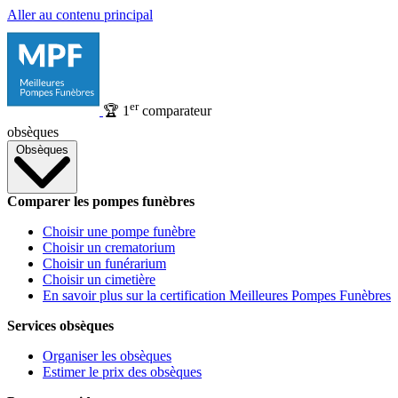
Aller au contenu principal
er
🏆
1
comparateur
obsèques
Obsèques
Comparer les pompes funèbres
Choisir une pompe funèbre
Choisir un crematorium
Choisir un funérarium
Choisir un cimetière
En savoir plus sur la certification Meilleures Pompes Funèbres
Services obsèques
Organiser les obsèques
Estimer le prix des obsèques