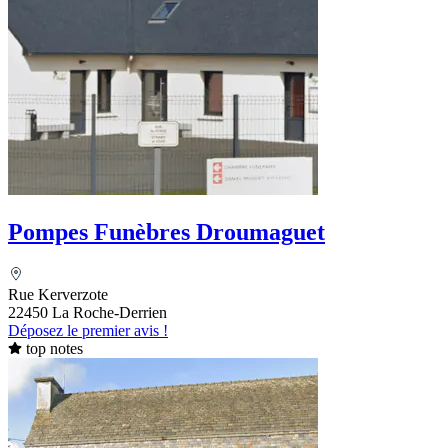
Pompes Funèbres Droumaguet
Rue Kerverzote
22450 La Roche-Derrien
Déposez le premier avis !
top notes