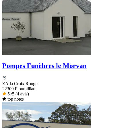
Pompes Funèbres le Morvan
ZA la Croix Rouge
22300 Ploumilliau
5
/5
(4 avis)
top notes