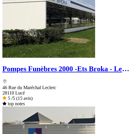
Pompes Funèbres 2000 -Ets Broka - Le
Choix Funéraire
46 Rue du Maréchal Leclerc
28110 Lucé
5
/5
(15 avis)
top notes