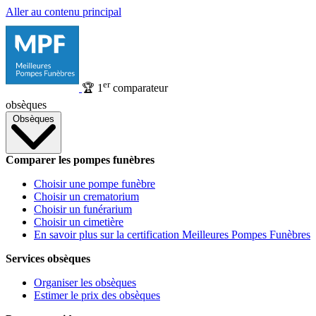
Aller au contenu principal
er
🏆
1
comparateur
obsèques
Obsèques
Comparer les pompes funèbres
Choisir une pompe funèbre
Choisir un crematorium
Choisir un funérarium
Choisir un cimetière
En savoir plus sur la certification Meilleures Pompes Funèbres
Services obsèques
Organiser les obsèques
Estimer le prix des obsèques