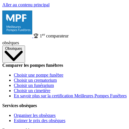
Aller au contenu principal
er
🏆
1
comparateur
obsèques
Obsèques
Comparer les pompes funèbres
Choisir une pompe funèbre
Choisir un crematorium
Choisir un funérarium
Choisir un cimetière
En savoir plus sur la certification Meilleures Pompes Funèbres
Services obsèques
Organiser les obsèques
Estimer le prix des obsèques