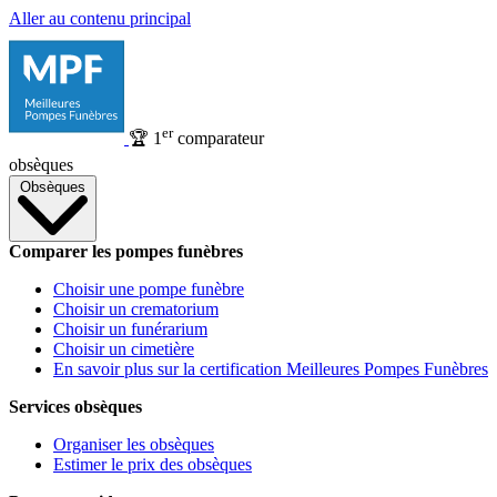
Aller au contenu principal
er
🏆
1
comparateur
obsèques
Obsèques
Comparer les pompes funèbres
Choisir une pompe funèbre
Choisir un crematorium
Choisir un funérarium
Choisir un cimetière
En savoir plus sur la certification Meilleures Pompes Funèbres
Services obsèques
Organiser les obsèques
Estimer le prix des obsèques