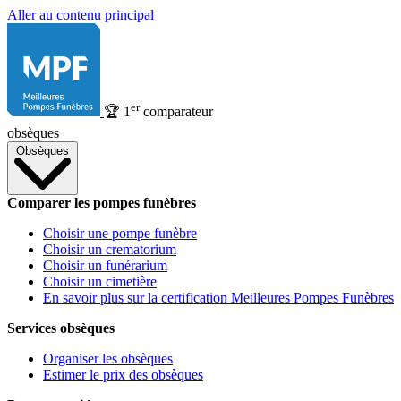
Aller au contenu principal
er
🏆
1
comparateur
obsèques
Obsèques
Comparer les pompes funèbres
Choisir une pompe funèbre
Choisir un crematorium
Choisir un funérarium
Choisir un cimetière
En savoir plus sur la certification Meilleures Pompes Funèbres
Services obsèques
Organiser les obsèques
Estimer le prix des obsèques