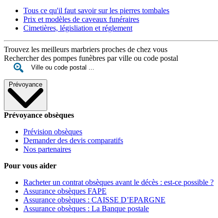
Tous ce qu'il faut savoir sur les pierres tombales
Prix et modèles de caveaux funéraires
Cimetières, législiation et réglement
Trouvez les meilleurs marbriers proches de chez vous
Rechercher des pompes funèbres par ville ou code postal
Prévoyance
Prévoyance obsèques
Prévision obsèques
Demander des devis comparatifs
Nos partenaires
Pour vous aider
Racheter un contrat obsèques avant le décès : est-ce possible ?
Assurance obsèques FAPE
Assurance obsèques : CAISSE D’EPARGNE
Assurance obsèques : La Banque postale