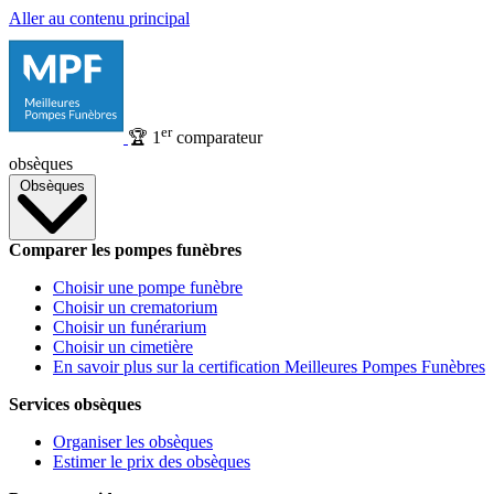
Aller au contenu principal
er
🏆
1
comparateur
obsèques
Obsèques
Comparer les pompes funèbres
Choisir une pompe funèbre
Choisir un crematorium
Choisir un funérarium
Choisir un cimetière
En savoir plus sur la certification Meilleures Pompes Funèbres
Services obsèques
Organiser les obsèques
Estimer le prix des obsèques