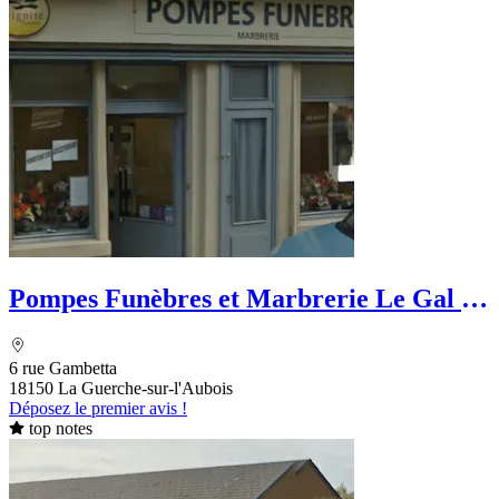
Pompes Funèbres et Marbrerie Le Gal -
Dignité Funéraire
6 rue Gambetta
18150 La Guerche-sur-l'Aubois
Déposez le premier avis !
top notes