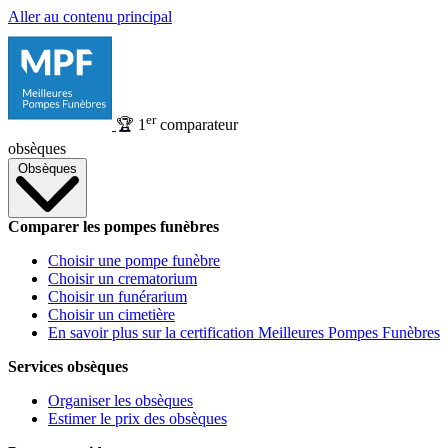
Aller au contenu principal
er
🏆
1
comparateur
obsèques
Obsèques
Comparer les pompes funèbres
Choisir une pompe funèbre
Choisir un crematorium
Choisir un funérarium
Choisir un cimetière
En savoir plus sur la certification Meilleures Pompes Funèbres
Services obsèques
Organiser les obsèques
Estimer le prix des obsèques