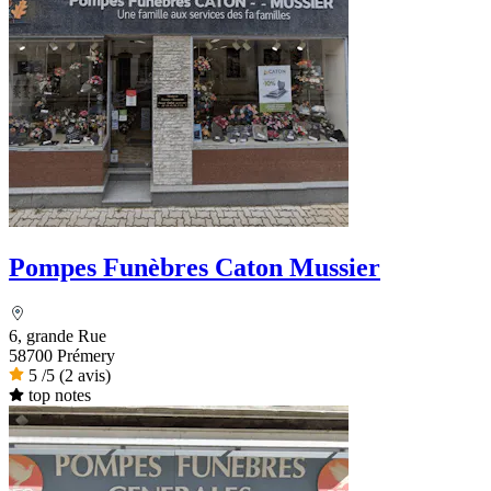
Pompes Funèbres Caton Mussier
6, grande Rue
58700 Prémery
5
/5
(2 avis)
top notes