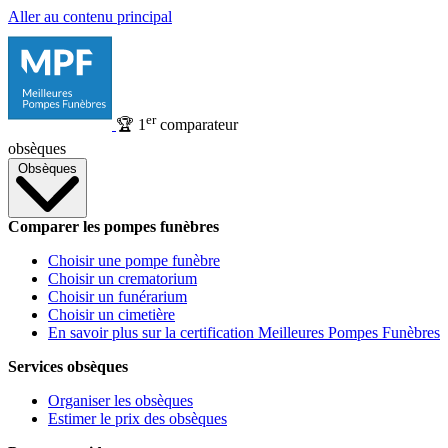
Aller au contenu principal
er
🏆
1
comparateur
obsèques
Obsèques
Comparer les pompes funèbres
Choisir une pompe funèbre
Choisir un crematorium
Choisir un funérarium
Choisir un cimetière
En savoir plus sur la certification Meilleures Pompes Funèbres
Services obsèques
Organiser les obsèques
Estimer le prix des obsèques