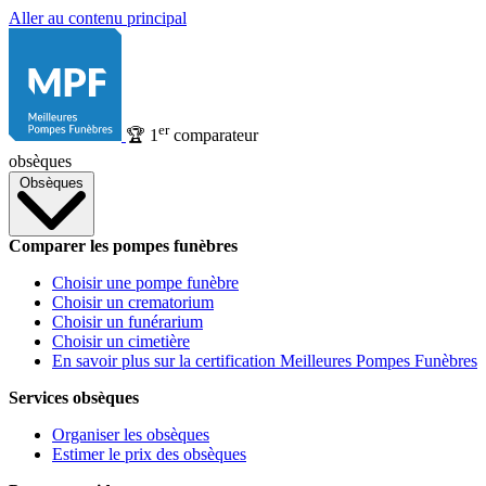
Aller au contenu principal
er
🏆
1
comparateur
obsèques
Obsèques
Comparer les pompes funèbres
Choisir une pompe funèbre
Choisir un crematorium
Choisir un funérarium
Choisir un cimetière
En savoir plus sur la certification Meilleures Pompes Funèbres
Services obsèques
Organiser les obsèques
Estimer le prix des obsèques