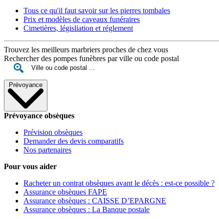
Tous ce qu'il faut savoir sur les pierres tombales
Prix et modèles de caveaux funéraires
Cimetières, législiation et réglement
Trouvez les meilleurs marbriers proches de chez vous
Rechercher des pompes funèbres par ville ou code postal
Prévoyance
Prévoyance obsèques
Prévision obsèques
Demander des devis comparatifs
Nos partenaires
Pour vous aider
Racheter un contrat obsèques avant le décès : est-ce possible ?
Assurance obsèques FAPE
Assurance obsèques : CAISSE D’EPARGNE
Assurance obsèques : La Banque postale