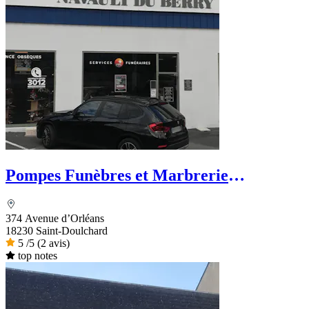
Pompes Funèbres et Marbrerie
NAVAULT DU BERRY - PFG
374 Avenue d’Orléans
18230 Saint-Doulchard
5
/5
(2 avis)
top notes