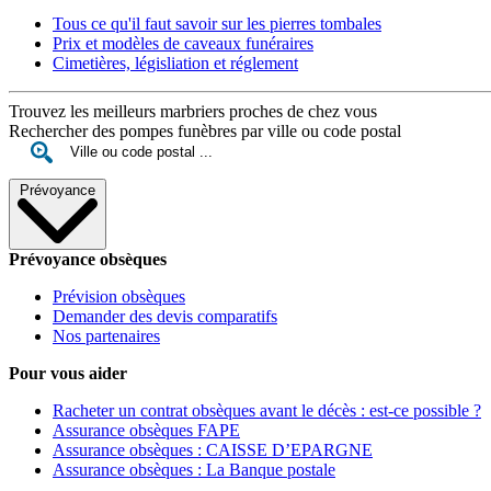
Tous ce qu'il faut savoir sur les pierres tombales
Prix et modèles de caveaux funéraires
Cimetières, législiation et réglement
Trouvez les meilleurs marbriers proches de chez vous
Rechercher des pompes funèbres par ville ou code postal
Prévoyance
Prévoyance obsèques
Prévision obsèques
Demander des devis comparatifs
Nos partenaires
Pour vous aider
Racheter un contrat obsèques avant le décès : est-ce possible ?
Assurance obsèques FAPE
Assurance obsèques : CAISSE D’EPARGNE
Assurance obsèques : La Banque postale