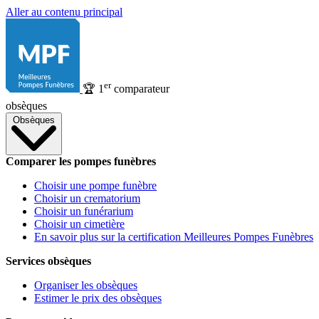
Aller au contenu principal
er
🏆
1
comparateur
obsèques
Obsèques
Comparer les pompes funèbres
Choisir une pompe funèbre
Choisir un crematorium
Choisir un funérarium
Choisir un cimetière
En savoir plus sur la certification Meilleures Pompes Funèbres
Services obsèques
Organiser les obsèques
Estimer le prix des obsèques