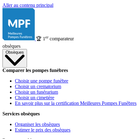
Aller au contenu principal
er
🏆
1
comparateur
obsèques
Obsèques
Comparer les pompes funèbres
Choisir une pompe funèbre
Choisir un crematorium
Choisir un funérarium
Choisir un cimetière
En savoir plus sur la certification Meilleures Pompes Funèbres
Services obsèques
Organiser les obsèques
Estimer le prix des obsèques