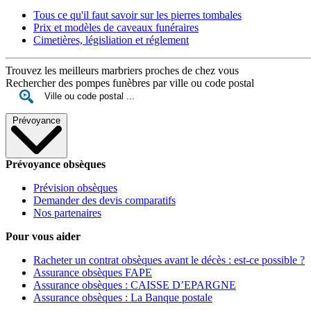
Tous ce qu'il faut savoir sur les pierres tombales
Prix et modèles de caveaux funéraires
Cimetières, législiation et réglement
Trouvez les meilleurs marbriers proches de chez vous
Rechercher des pompes funèbres par ville ou code postal
Prévoyance
Prévoyance obsèques
Prévision obsèques
Demander des devis comparatifs
Nos partenaires
Pour vous aider
Racheter un contrat obsèques avant le décès : est-ce possible ?
Assurance obsèques FAPE
Assurance obsèques : CAISSE D’EPARGNE
Assurance obsèques : La Banque postale