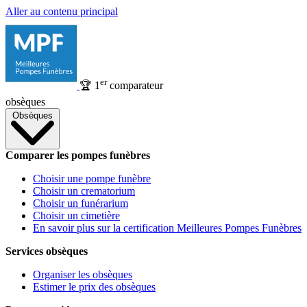
Aller au contenu principal
er
🏆
1
comparateur
obsèques
Obsèques
Comparer les pompes funèbres
Choisir une pompe funèbre
Choisir un crematorium
Choisir un funérarium
Choisir un cimetière
En savoir plus sur la certification Meilleures Pompes Funèbres
Services obsèques
Organiser les obsèques
Estimer le prix des obsèques