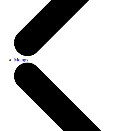
Moings