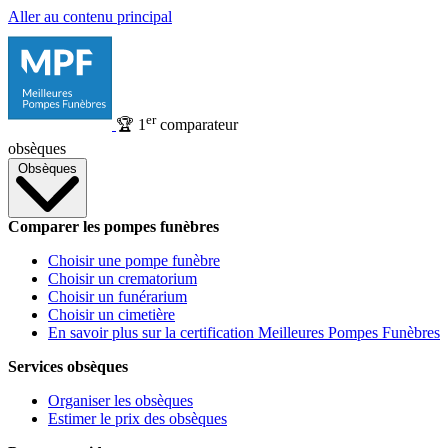
Aller au contenu principal
er
🏆
1
comparateur
obsèques
Obsèques
Comparer les pompes funèbres
Choisir une pompe funèbre
Choisir un crematorium
Choisir un funérarium
Choisir un cimetière
En savoir plus sur la certification Meilleures Pompes Funèbres
Services obsèques
Organiser les obsèques
Estimer le prix des obsèques