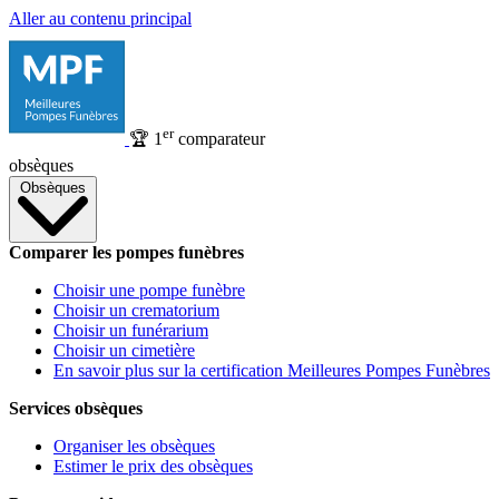
Aller au contenu principal
er
🏆
1
comparateur
obsèques
Obsèques
Comparer les pompes funèbres
Choisir une pompe funèbre
Choisir un crematorium
Choisir un funérarium
Choisir un cimetière
En savoir plus sur la certification Meilleures Pompes Funèbres
Services obsèques
Organiser les obsèques
Estimer le prix des obsèques