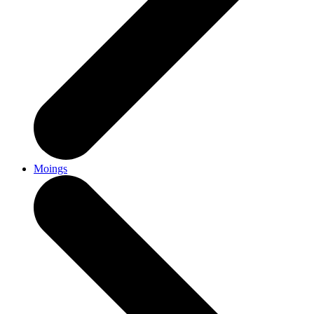
Moings