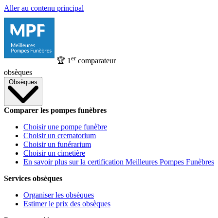
Aller au contenu principal
er
🏆
1
comparateur
obsèques
Obsèques
Comparer les pompes funèbres
Choisir une pompe funèbre
Choisir un crematorium
Choisir un funérarium
Choisir un cimetière
En savoir plus sur la certification Meilleures Pompes Funèbres
Services obsèques
Organiser les obsèques
Estimer le prix des obsèques