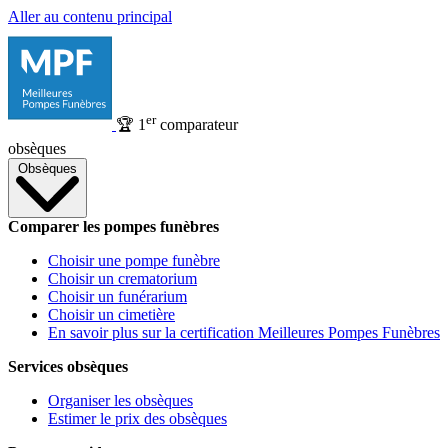
Aller au contenu principal
er
🏆
1
comparateur
obsèques
Obsèques
Comparer les pompes funèbres
Choisir une pompe funèbre
Choisir un crematorium
Choisir un funérarium
Choisir un cimetière
En savoir plus sur la certification Meilleures Pompes Funèbres
Services obsèques
Organiser les obsèques
Estimer le prix des obsèques