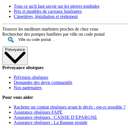
Tous ce qu'il faut savoir sur les pierres tombales
Prix et modèles de caveaux funéraires
Cimetières, législiation et réglement
Trouvez les meilleurs marbriers proches de chez vous
Rechercher des pompes funèbres par ville ou code postal
Prévoyance
Prévoyance obsèques
Prévision obsèques
Demander des devis comparatifs
Nos partenaires
Pour vous aider
Racheter un contrat obsèques avant le décès : est-ce possible ?
Assurance obsèques FAPE
Assurance obsèques : CAISSE D’EPARGNE
Assurance obsèques : La Banque postale