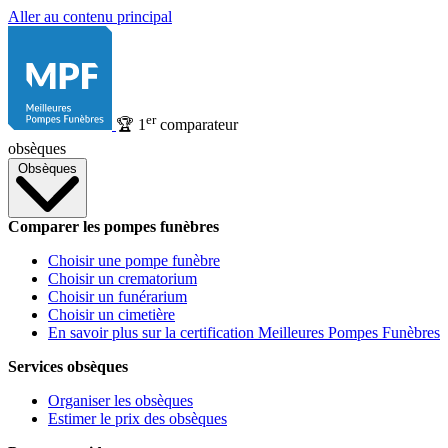
Aller au contenu principal
er
🏆
1
comparateur
obsèques
Obsèques
Comparer les pompes funèbres
Choisir une pompe funèbre
Choisir un crematorium
Choisir un funérarium
Choisir un cimetière
En savoir plus sur la certification Meilleures Pompes Funèbres
Services obsèques
Organiser les obsèques
Estimer le prix des obsèques