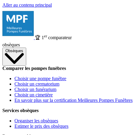
Aller au contenu principal
er
🏆
1
comparateur
obsèques
Obsèques
Comparer les pompes funèbres
Choisir une pompe funèbre
Choisir un crematorium
Choisir un funérarium
Choisir un cimetière
En savoir plus sur la certification Meilleures Pompes Funèbres
Services obsèques
Organiser les obsèques
Estimer le prix des obsèques