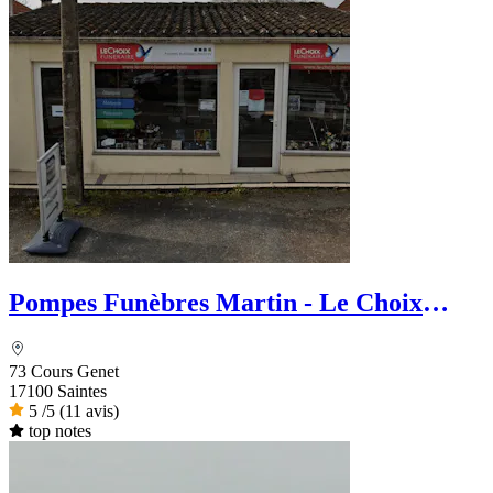
Pompes Funèbres Martin - Le Choix
Funéraire
73 Cours Genet
17100 Saintes
5
/5
(11 avis)
top notes