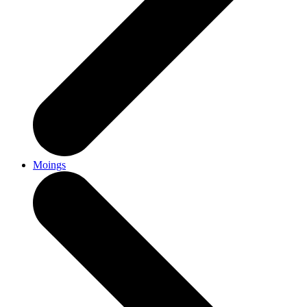
Moings