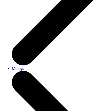
Moings