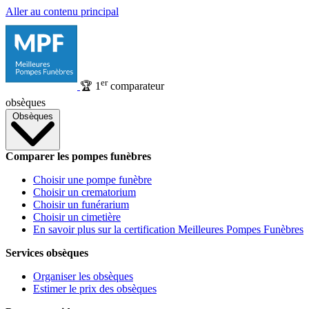
Aller au contenu principal
er
🏆
1
comparateur
obsèques
Obsèques
Comparer les pompes funèbres
Choisir une pompe funèbre
Choisir un crematorium
Choisir un funérarium
Choisir un cimetière
En savoir plus sur la certification Meilleures Pompes Funèbres
Services obsèques
Organiser les obsèques
Estimer le prix des obsèques