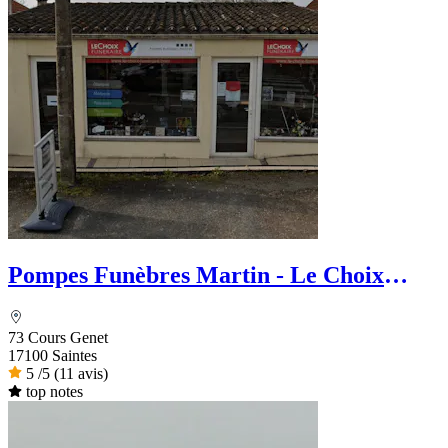
Pompes Funèbres Martin - Le Choix
Funéraire
73 Cours Genet
17100 Saintes
5
/5
(11 avis)
top notes