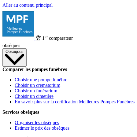
Aller au contenu principal
er
🏆
1
comparateur
obsèques
Obsèques
Comparer les pompes funèbres
Choisir une pompe funèbre
Choisir un crematorium
Choisir un funérarium
Choisir un cimetière
En savoir plus sur la certification Meilleures Pompes Funèbres
Services obsèques
Organiser les obsèques
Estimer le prix des obsèques