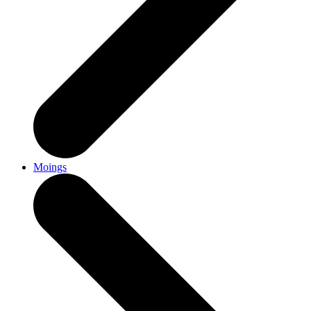
Moings