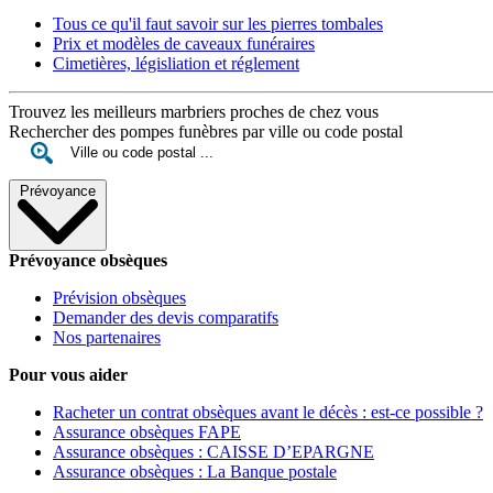
Tous ce qu'il faut savoir sur les pierres tombales
Prix et modèles de caveaux funéraires
Cimetières, législiation et réglement
Trouvez les meilleurs marbriers proches de chez vous
Rechercher des pompes funèbres par ville ou code postal
Prévoyance
Prévoyance obsèques
Prévision obsèques
Demander des devis comparatifs
Nos partenaires
Pour vous aider
Racheter un contrat obsèques avant le décès : est-ce possible ?
Assurance obsèques FAPE
Assurance obsèques : CAISSE D’EPARGNE
Assurance obsèques : La Banque postale