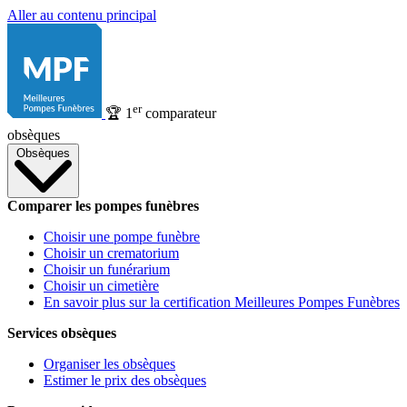
Aller au contenu principal
er
🏆
1
comparateur
obsèques
Obsèques
Comparer les pompes funèbres
Choisir une pompe funèbre
Choisir un crematorium
Choisir un funérarium
Choisir un cimetière
En savoir plus sur la certification Meilleures Pompes Funèbres
Services obsèques
Organiser les obsèques
Estimer le prix des obsèques