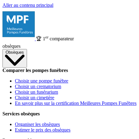
Aller au contenu principal
er
🏆
1
comparateur
obsèques
Obsèques
Comparer les pompes funèbres
Choisir une pompe funèbre
Choisir un crematorium
Choisir un funérarium
Choisir un cimetière
En savoir plus sur la certification Meilleures Pompes Funèbres
Services obsèques
Organiser les obsèques
Estimer le prix des obsèques