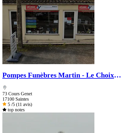
Pompes Funèbres Martin - Le Choix
Funéraire
73 Cours Genet
17100 Saintes
5
/5
(11 avis)
top notes