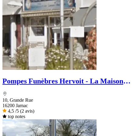
Pompes Funèbres Hervoit - La Maison
des Obsèques
10, Grande Rue
16200 Jarnac
4,5
/5
(2 avis)
top notes