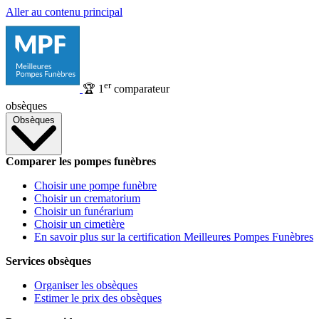
Aller au contenu principal
er
🏆
1
comparateur
obsèques
Obsèques
Comparer les pompes funèbres
Choisir une pompe funèbre
Choisir un crematorium
Choisir un funérarium
Choisir un cimetière
En savoir plus sur la certification Meilleures Pompes Funèbres
Services obsèques
Organiser les obsèques
Estimer le prix des obsèques