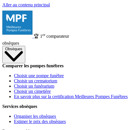
Aller au contenu principal
er
🏆
1
comparateur
obsèques
Obsèques
Comparer les pompes funèbres
Choisir une pompe funèbre
Choisir un crematorium
Choisir un funérarium
Choisir un cimetière
En savoir plus sur la certification Meilleures Pompes Funèbres
Services obsèques
Organiser les obsèques
Estimer le prix des obsèques