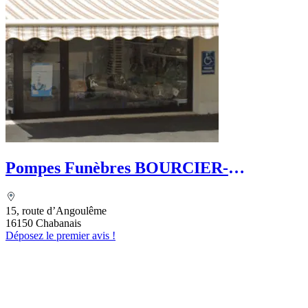
Pompes Funèbres BOURCIER-
DUMONTET
15, route d’Angoulême
16150 Chabanais
Déposez le premier avis !