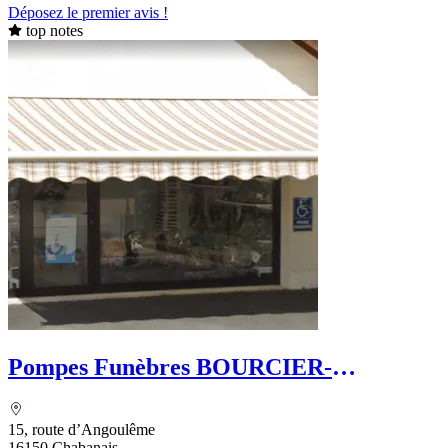
Déposez le premier avis !
top notes
Pompes Funèbres BOURCIER-
DUMONTET
15, route d’Angoulême
16150 Chabanais