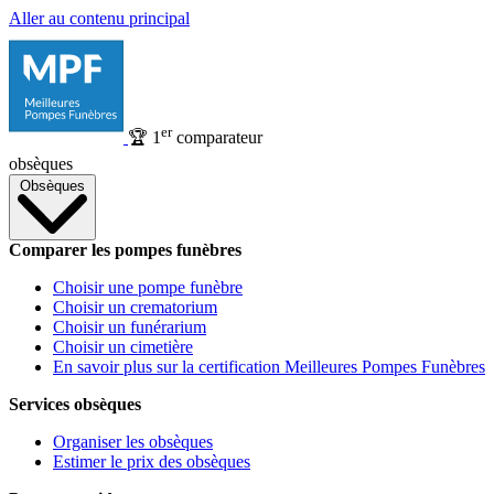
Aller au contenu principal
er
🏆
1
comparateur
obsèques
Obsèques
Comparer les pompes funèbres
Choisir une pompe funèbre
Choisir un crematorium
Choisir un funérarium
Choisir un cimetière
En savoir plus sur la certification Meilleures Pompes Funèbres
Services obsèques
Organiser les obsèques
Estimer le prix des obsèques