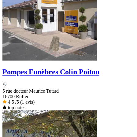
Pompes Funèbres Colin Poitou
5 rue docteur Maurice Tutard
16700 Ruffec
4,5
/5
(1 avis)
top notes