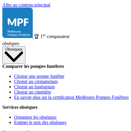
Aller au contenu principal
er
🏆
1
comparateur
obsèques
Obsèques
Comparer les pompes funèbres
Choisir une pompe funèbre
Choisir un crematorium
Choisir un funérarium
Choisir un cimetière
En savoir plus sur la certification Meilleures Pompes Funèbres
Services obsèques
Organiser les obsèques
Estimer le prix des obsèques