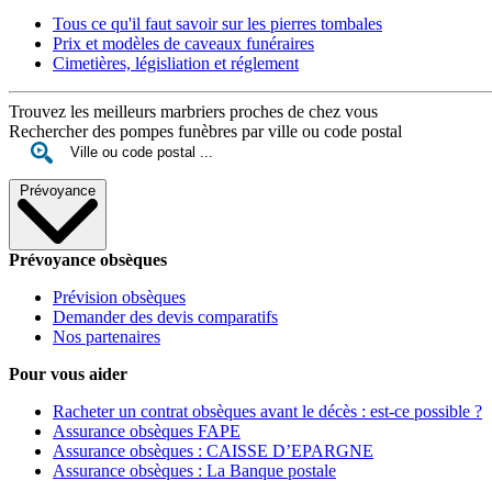
Tous ce qu'il faut savoir sur les pierres tombales
Prix et modèles de caveaux funéraires
Cimetières, législiation et réglement
Trouvez les meilleurs marbriers proches de chez vous
Rechercher des pompes funèbres par ville ou code postal
Prévoyance
Prévoyance obsèques
Prévision obsèques
Demander des devis comparatifs
Nos partenaires
Pour vous aider
Racheter un contrat obsèques avant le décès : est-ce possible ?
Assurance obsèques FAPE
Assurance obsèques : CAISSE D’EPARGNE
Assurance obsèques : La Banque postale