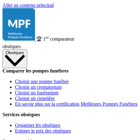
Aller au contenu principal
er
🏆
1
comparateur
obsèques
Obsèques
Comparer les pompes funèbres
Choisir une pompe funèbre
Choisir un crematorium
Choisir un funérarium
Choisir un cimetière
En savoir plus sur la certification Meilleures Pompes Funèbres
Services obsèques
Organiser les obsèques
Estimer le prix des obsèques