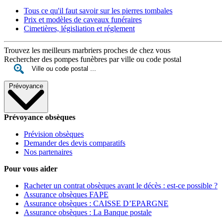
Tous ce qu'il faut savoir sur les pierres tombales
Prix et modèles de caveaux funéraires
Cimetières, législiation et réglement
Trouvez les meilleurs marbriers proches de chez vous
Rechercher des pompes funèbres par ville ou code postal
Prévoyance
Prévoyance obsèques
Prévision obsèques
Demander des devis comparatifs
Nos partenaires
Pour vous aider
Racheter un contrat obsèques avant le décès : est-ce possible ?
Assurance obsèques FAPE
Assurance obsèques : CAISSE D’EPARGNE
Assurance obsèques : La Banque postale