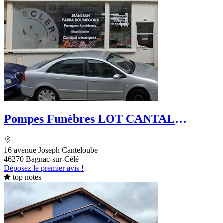
Pompes Funèbres LOT CANTAL
FUNERAIRE - Roc Eclerc
16 avenue Joseph Canteloube
46270 Bagnac-sur-Célé
Déposez le premier avis !
top notes