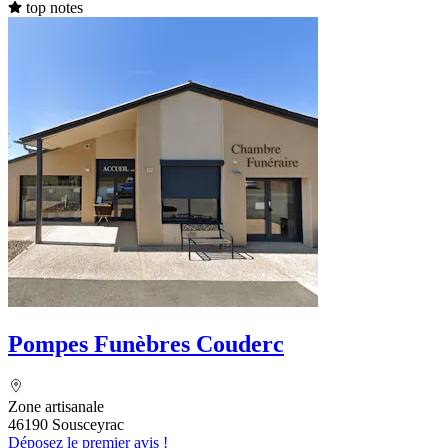
top notes
Pompes Funèbres Couderc
Zone artisanale
46190 Sousceyrac
Déposez le premier avis !