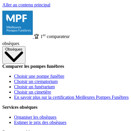
Aller au contenu principal
er
🏆
1
comparateur
obsèques
Obsèques
Comparer les pompes funèbres
Choisir une pompe funèbre
Choisir un crematorium
Choisir un funérarium
Choisir un cimetière
En savoir plus sur la certification Meilleures Pompes Funèbres
Services obsèques
Organiser les obsèques
Estimer le prix des obsèques