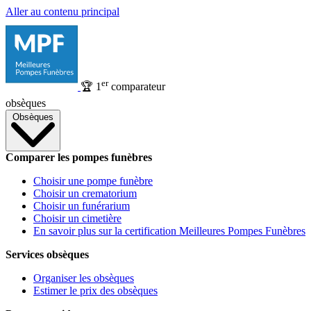
Aller au contenu principal
er
🏆
1
comparateur
obsèques
Obsèques
Comparer les pompes funèbres
Choisir une pompe funèbre
Choisir un crematorium
Choisir un funérarium
Choisir un cimetière
En savoir plus sur la certification Meilleures Pompes Funèbres
Services obsèques
Organiser les obsèques
Estimer le prix des obsèques