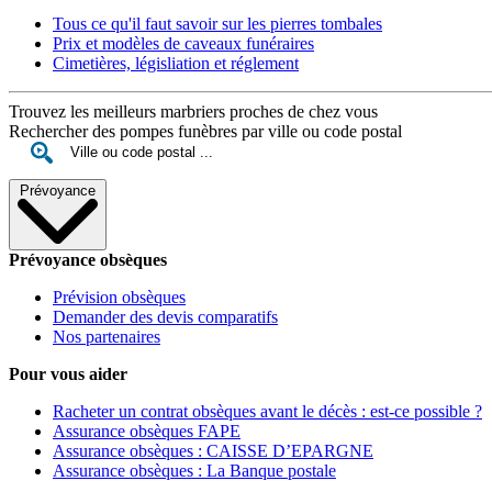
Tous ce qu'il faut savoir sur les pierres tombales
Prix et modèles de caveaux funéraires
Cimetières, législiation et réglement
Trouvez les meilleurs marbriers proches de chez vous
Rechercher des pompes funèbres par ville ou code postal
Prévoyance
Prévoyance obsèques
Prévision obsèques
Demander des devis comparatifs
Nos partenaires
Pour vous aider
Racheter un contrat obsèques avant le décès : est-ce possible ?
Assurance obsèques FAPE
Assurance obsèques : CAISSE D’EPARGNE
Assurance obsèques : La Banque postale