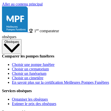
Aller au contenu principal
er
🏆
1
comparateur
obsèques
Obsèques
Comparer les pompes funèbres
Choisir une pompe funèbre
Choisir un crematorium
Choisir un funérarium
Choisir un cimetière
En savoir plus sur la certification Meilleures Pompes Funèbres
Services obsèques
Organiser les obsèques
Estimer le prix des obsèques