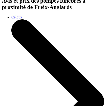
Avis et prix des
pompes funèbres
à
proximité de Freix-Anglards
Celoux