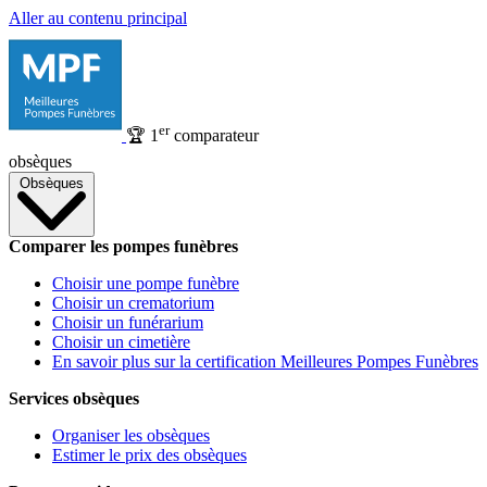
Aller au contenu principal
er
🏆
1
comparateur
obsèques
Obsèques
Comparer les pompes funèbres
Choisir une pompe funèbre
Choisir un crematorium
Choisir un funérarium
Choisir un cimetière
En savoir plus sur la certification Meilleures Pompes Funèbres
Services obsèques
Organiser les obsèques
Estimer le prix des obsèques