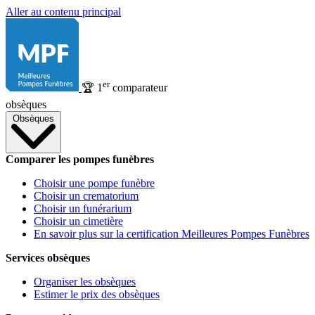
Aller au contenu principal
er
🏆
1
comparateur
obsèques
Obsèques
Comparer les pompes funèbres
Choisir une pompe funèbre
Choisir un crematorium
Choisir un funérarium
Choisir un cimetière
En savoir plus sur la certification Meilleures Pompes Funèbres
Services obsèques
Organiser les obsèques
Estimer le prix des obsèques