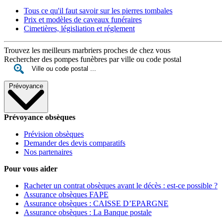
Tous ce qu'il faut savoir sur les pierres tombales
Prix et modèles de caveaux funéraires
Cimetières, législiation et réglement
Trouvez les meilleurs marbriers proches de chez vous
Rechercher des pompes funèbres par ville ou code postal
Prévoyance
Prévoyance obsèques
Prévision obsèques
Demander des devis comparatifs
Nos partenaires
Pour vous aider
Racheter un contrat obsèques avant le décès : est-ce possible ?
Assurance obsèques FAPE
Assurance obsèques : CAISSE D’EPARGNE
Assurance obsèques : La Banque postale