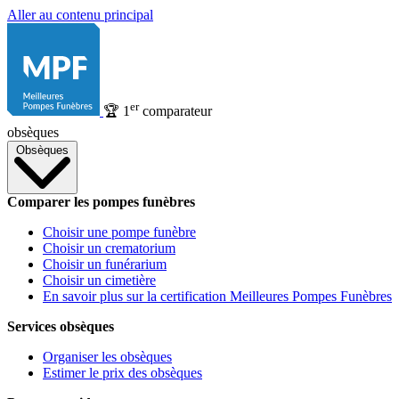
Aller au contenu principal
er
🏆
1
comparateur
obsèques
Obsèques
Comparer les pompes funèbres
Choisir une pompe funèbre
Choisir un crematorium
Choisir un funérarium
Choisir un cimetière
En savoir plus sur la certification Meilleures Pompes Funèbres
Services obsèques
Organiser les obsèques
Estimer le prix des obsèques