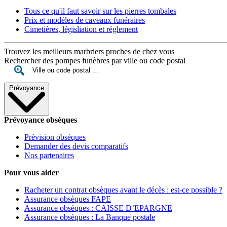
Tous ce qu'il faut savoir sur les pierres tombales
Prix et modèles de caveaux funéraires
Cimetières, législiation et réglement
Trouvez les meilleurs marbriers proches de chez vous
Rechercher des pompes funèbres par ville ou code postal
Prévoyance
Prévoyance obsèques
Prévision obsèques
Demander des devis comparatifs
Nos partenaires
Pour vous aider
Racheter un contrat obsèques avant le décès : est-ce possible ?
Assurance obsèques FAPE
Assurance obsèques : CAISSE D’EPARGNE
Assurance obsèques : La Banque postale