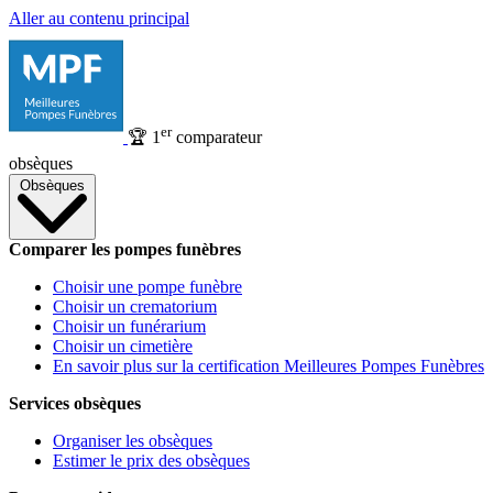
Aller au contenu principal
er
🏆
1
comparateur
obsèques
Obsèques
Comparer les pompes funèbres
Choisir une pompe funèbre
Choisir un crematorium
Choisir un funérarium
Choisir un cimetière
En savoir plus sur la certification Meilleures Pompes Funèbres
Services obsèques
Organiser les obsèques
Estimer le prix des obsèques