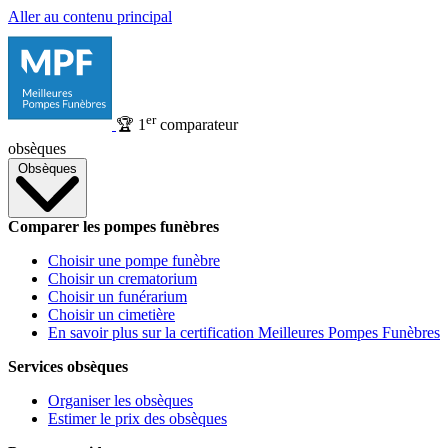
Aller au contenu principal
er
🏆
1
comparateur
obsèques
Obsèques
Comparer les pompes funèbres
Choisir une pompe funèbre
Choisir un crematorium
Choisir un funérarium
Choisir un cimetière
En savoir plus sur la certification Meilleures Pompes Funèbres
Services obsèques
Organiser les obsèques
Estimer le prix des obsèques