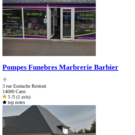
Pompes Funebres Marbrerie Barbier
3 rue Eustache Restout
14000 Caen
5
/5
(1 avis)
top notes