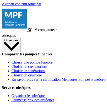
Aller au contenu principal
er
🏆
1
comparateur
obsèques
Obsèques
Comparer les pompes funèbres
Choisir une pompe funèbre
Choisir un crematorium
Choisir un funérarium
Choisir un cimetière
En savoir plus sur la certification Meilleures Pompes Funèbres
Services obsèques
Organiser les obsèques
Estimer le prix des obsèques