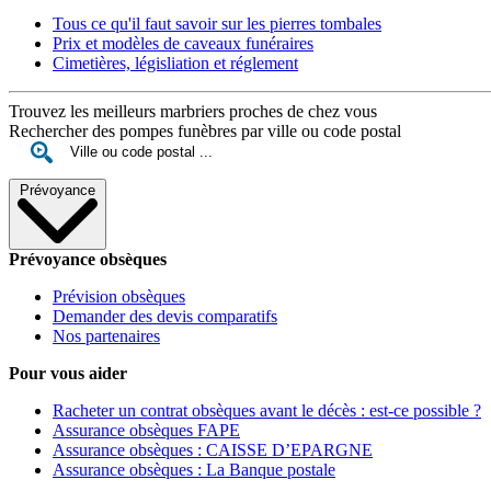
Tous ce qu'il faut savoir sur les pierres tombales
Prix et modèles de caveaux funéraires
Cimetières, législiation et réglement
Trouvez les meilleurs marbriers proches de chez vous
Rechercher des pompes funèbres par ville ou code postal
Prévoyance
Prévoyance obsèques
Prévision obsèques
Demander des devis comparatifs
Nos partenaires
Pour vous aider
Racheter un contrat obsèques avant le décès : est-ce possible ?
Assurance obsèques FAPE
Assurance obsèques : CAISSE D’EPARGNE
Assurance obsèques : La Banque postale