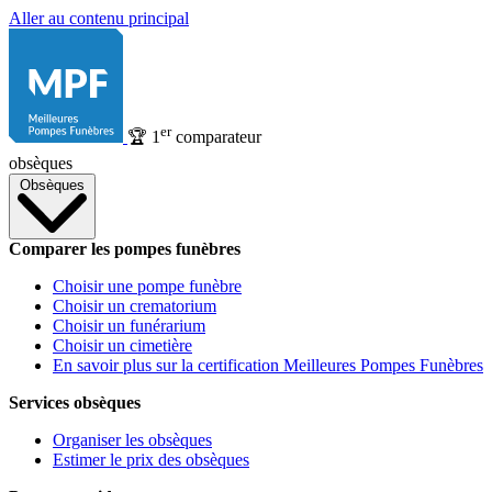
Aller au contenu principal
er
🏆
1
comparateur
obsèques
Obsèques
Comparer les pompes funèbres
Choisir une pompe funèbre
Choisir un crematorium
Choisir un funérarium
Choisir un cimetière
En savoir plus sur la certification Meilleures Pompes Funèbres
Services obsèques
Organiser les obsèques
Estimer le prix des obsèques