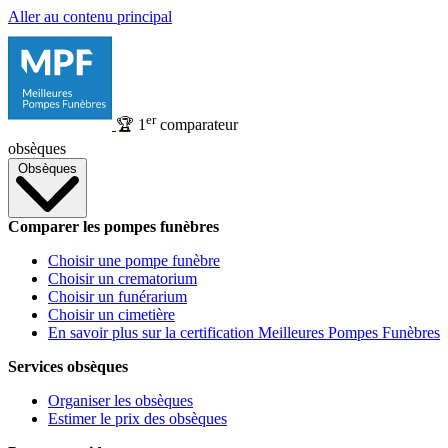
Aller au contenu principal
er
🏆
1
comparateur
obsèques
Obsèques
Comparer les pompes funèbres
Choisir une pompe funèbre
Choisir un crematorium
Choisir un funérarium
Choisir un cimetière
En savoir plus sur la certification Meilleures Pompes Funèbres
Services obsèques
Organiser les obsèques
Estimer le prix des obsèques