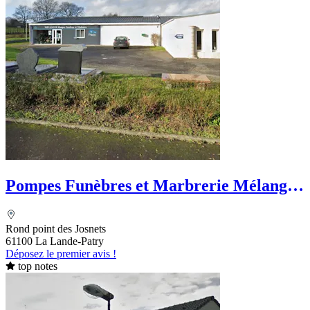
Pompes Funèbres et Marbrerie Mélanger
- PFG
Rond point des Josnets
61100 La Lande-Patry
Déposez le premier avis !
top notes