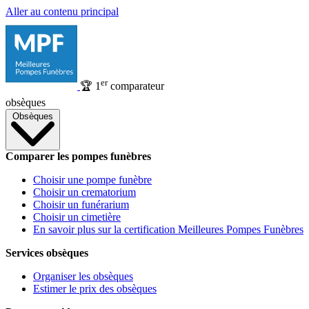
Aller au contenu principal
er
🏆
1
comparateur
obsèques
Obsèques
Comparer les pompes funèbres
Choisir une pompe funèbre
Choisir un crematorium
Choisir un funérarium
Choisir un cimetière
En savoir plus sur la certification Meilleures Pompes Funèbres
Services obsèques
Organiser les obsèques
Estimer le prix des obsèques