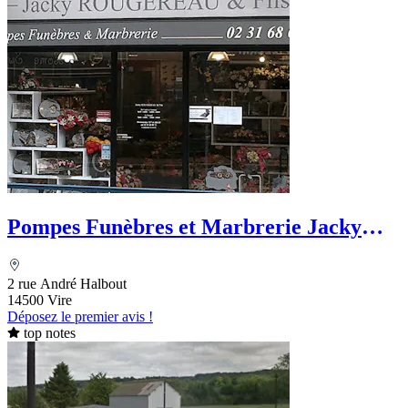
Pompes Funèbres et Marbrerie Jacky
Rougereau et Fils
2 rue André Halbout
14500 Vire
Déposez le premier avis !
top notes