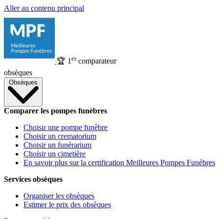
Aller au contenu principal
er
🏆
1
comparateur
obsèques
Obsèques
Comparer les pompes funèbres
Choisir une pompe funèbre
Choisir un crematorium
Choisir un funérarium
Choisir un cimetière
En savoir plus sur la certification Meilleures Pompes Funèbres
Services obsèques
Organiser les obsèques
Estimer le prix des obsèques