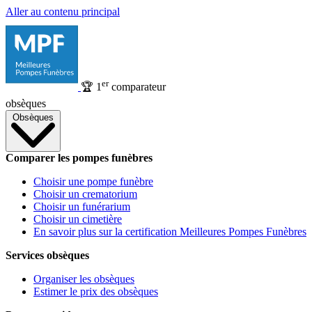
Aller au contenu principal
er
🏆
1
comparateur
obsèques
Obsèques
Comparer les pompes funèbres
Choisir une pompe funèbre
Choisir un crematorium
Choisir un funérarium
Choisir un cimetière
En savoir plus sur la certification Meilleures Pompes Funèbres
Services obsèques
Organiser les obsèques
Estimer le prix des obsèques