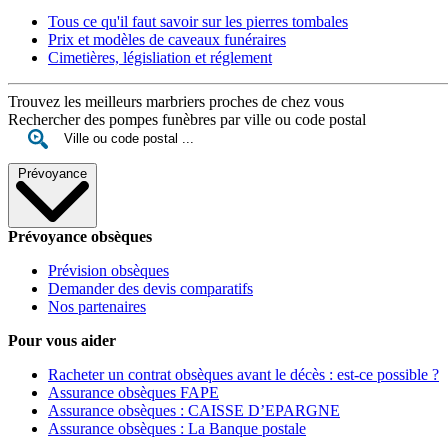
Tous ce qu'il faut savoir sur les pierres tombales
Prix et modèles de caveaux funéraires
Cimetières, législiation et réglement
Trouvez les meilleurs marbriers proches de chez vous
Rechercher des pompes funèbres par ville ou code postal
Prévoyance
Prévoyance obsèques
Prévision obsèques
Demander des devis comparatifs
Nos partenaires
Pour vous aider
Racheter un contrat obsèques avant le décès : est-ce possible ?
Assurance obsèques FAPE
Assurance obsèques : CAISSE D’EPARGNE
Assurance obsèques : La Banque postale