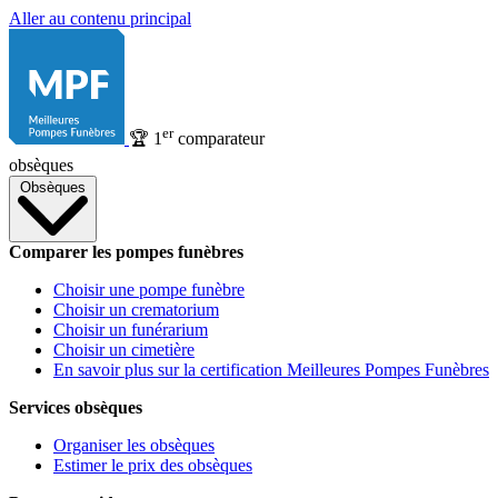
Aller au contenu principal
er
🏆
1
comparateur
obsèques
Obsèques
Comparer les pompes funèbres
Choisir une pompe funèbre
Choisir un crematorium
Choisir un funérarium
Choisir un cimetière
En savoir plus sur la certification Meilleures Pompes Funèbres
Services obsèques
Organiser les obsèques
Estimer le prix des obsèques