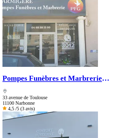
Pompes Funèbres et Marbrerie
Marmigère - PFG
33 avenue de Toulouse
11100 Narbonne
4,5
/5
(3 avis)