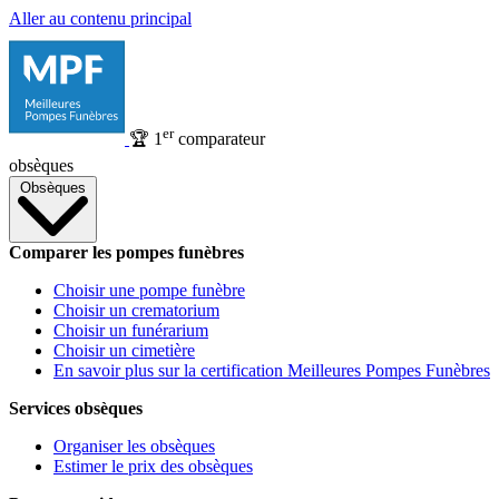
Aller au contenu principal
er
🏆
1
comparateur
obsèques
Obsèques
Comparer les pompes funèbres
Choisir une pompe funèbre
Choisir un crematorium
Choisir un funérarium
Choisir un cimetière
En savoir plus sur la certification Meilleures Pompes Funèbres
Services obsèques
Organiser les obsèques
Estimer le prix des obsèques