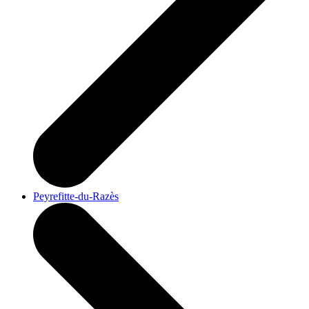
Peyrefitte-du-Razès