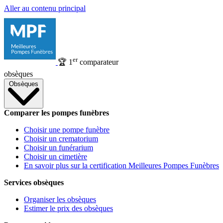
Aller au contenu principal
er
🏆
1
comparateur
obsèques
Obsèques
Comparer les pompes funèbres
Choisir une pompe funèbre
Choisir un crematorium
Choisir un funérarium
Choisir un cimetière
En savoir plus sur la certification Meilleures Pompes Funèbres
Services obsèques
Organiser les obsèques
Estimer le prix des obsèques