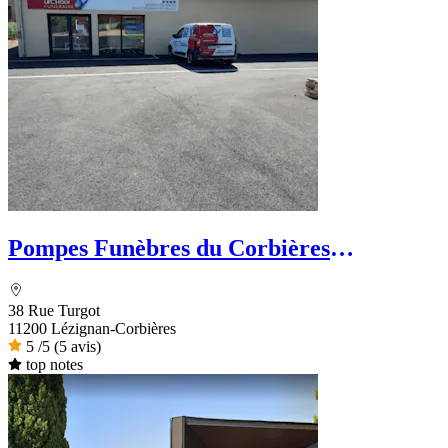
Pompes Funèbres du Corbières
Minervois - Le Choix Funéraire
38 Rue Turgot
11200 Lézignan-Corbières
5
/5
(5 avis)
top notes