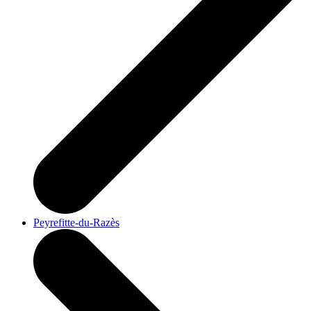
Peyrefitte-du-Razès