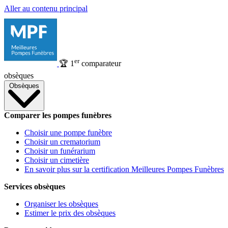
Aller au contenu principal
er
🏆
1
comparateur
obsèques
Obsèques
Comparer les pompes funèbres
Choisir une pompe funèbre
Choisir un crematorium
Choisir un funérarium
Choisir un cimetière
En savoir plus sur la certification Meilleures Pompes Funèbres
Services obsèques
Organiser les obsèques
Estimer le prix des obsèques