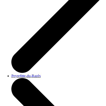
Peyrefitte-du-Razès