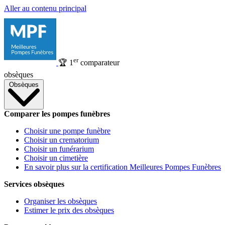
Aller au contenu principal
er
🏆
1
comparateur
obsèques
Obsèques
Comparer les pompes funèbres
Choisir une pompe funèbre
Choisir un crematorium
Choisir un funérarium
Choisir un cimetière
En savoir plus sur la certification Meilleures Pompes Funèbres
Services obsèques
Organiser les obsèques
Estimer le prix des obsèques