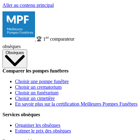
Aller au contenu principal
er
🏆
1
comparateur
obsèques
Obsèques
Comparer les pompes funèbres
Choisir une pompe funèbre
Choisir un crematorium
Choisir un funérarium
Choisir un cimetière
En savoir plus sur la certification Meilleures Pompes Funèbres
Services obsèques
Organiser les obsèques
Estimer le prix des obsèques