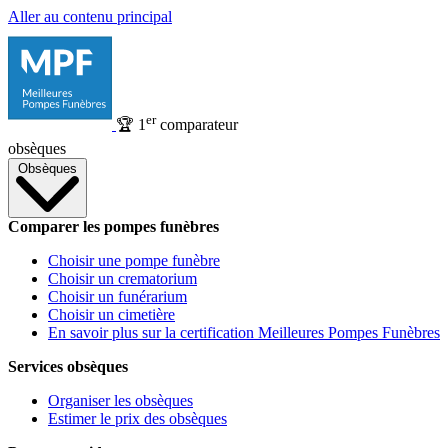
Aller au contenu principal
er
🏆
1
comparateur
obsèques
Obsèques
Comparer les pompes funèbres
Choisir une pompe funèbre
Choisir un crematorium
Choisir un funérarium
Choisir un cimetière
En savoir plus sur la certification Meilleures Pompes Funèbres
Services obsèques
Organiser les obsèques
Estimer le prix des obsèques