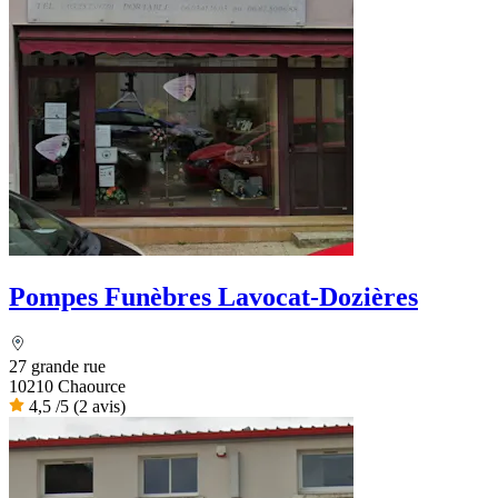
Pompes Funèbres Lavocat-Dozières
27 grande rue
10210 Chaource
4,5
/5
(2 avis)